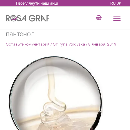
Перейти
Переглянути наші акції
RU
UK
к
содержимому
пантенол
Оставьте комментарий
/ От
Iryna Volkivska
/
8 января, 2019