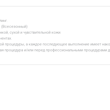
линг.
. (Всесезонный)
кой, сухой и чувствительной кожи.
нентах.
вой процедуры, а каждое последующее выполнение имеет нак
ая процедура и/или перед профессиональными процедурами дл