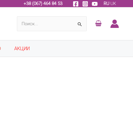
+
38 (067) 464 84 53
RU
UK
Поиск:
О
АКЦИИ