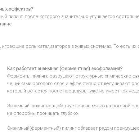
чных эффектов?
ный пилинг, после которого значительно улучшается состоян
такне.
 играющие роль катализаторов в живых системах. То есть их 
Как работает энзимная (ферментная) эксфолиация?
Ферменты пилинга разрушают структурные химические связ
чешуйками рогового слоя и эффективно отшелушивают оро
который остается после процедуры, уже не имеет тех недо
Энзимный пилинг воздействует очень мягко на роговой сл
не способны проникать глубоко.
Энзимный(ферментный) пилинг обладает рядом преимущес