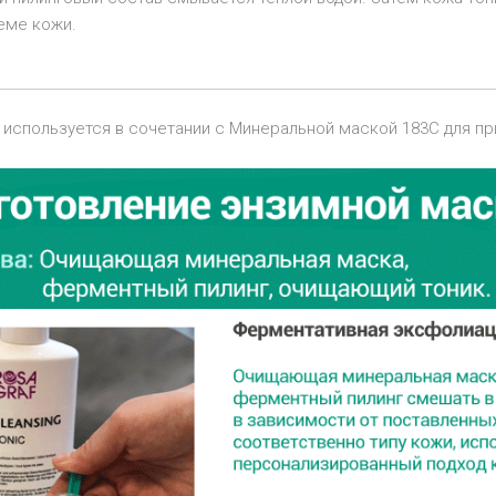
еме кожи.
С используется в сочетании с Минеральной маской 183С для 