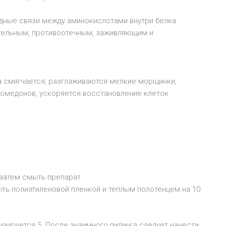
идные связи между аминокислотами внутри белка.
тельным, противоотечным, заживляющим и
на смягчается, разглаживаются мелкие морщинки,
комедонов, ускоряется восстановление клеток
 затем смыть препарат.
ыть полиэтиленовой пленкой и теплым полотенцем на 10
зируется.5. После энзимного пилинга следует нанести