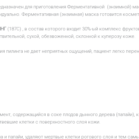
едназначен для приготовления Ферментативной (энзимной) ма
идуально. Ферментативная (энзимная) маска готовится косме
ИНГ
(187С) , в состав которого входит 30%-ый комплекс фрукто
ствительной, сухой, обезвоженной, склонной к куперозу коже.
ия пилинга не дает неприятных ощущений, пациент легко пер
мент, содержащийся в соке плодов дынного дерева (папайи), 
твевшие клетки с поверхностного слоя кожи.
а и папайи, удаляют мертвые клетки рогового слоя и тем сам