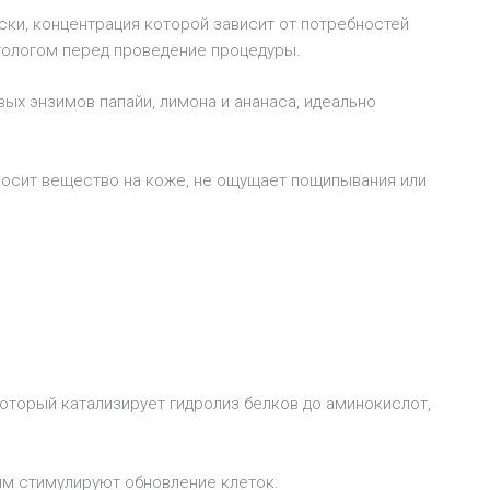
ски, концентрация которой зависит от потребностей
тологом перед проведение процедуры.
вых энзимов папайи, лимона и ананаса, идеально
еносит вещество на коже, не ощущает пощипывания или
который катализирует гидролиз белков до аминокислот,
ым стимулируют обновление клеток.