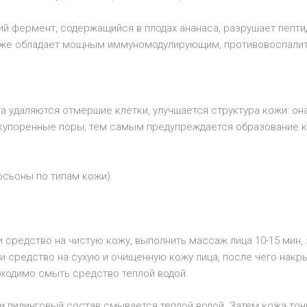
ий фермент, содержащийся в плодах ананаса, разрушает пепт
также обладает мощным иммуномодулирующим, противовоспали
га удаляются отмершие клетки, улучшается структура кожи: о
акупоренные поры, тем самым предупреждается образование 
сьоны по типам кожи).
 средство на чистую кожу, выполнить массаж лица 10-15 мин,
ти средство на сухую и очищенную кожу лица, после чего накр
бходимо смыть средство теплой водой.
 пилинговый состав смывается теплой водой. Затем кожа тони