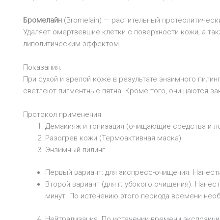
Бромелайн
(Bromelain) — растительный протеолитическ
Удаляет омертвевшие клетки с поверхности кожи, а 
липолитическим эффектом.
Показания:
При сухой и зрелой коже в результате энзимного пилин
светлеют пигментные пятна. Кроме того, очищаются з
Протокол применения
Демакияж и тонизация (очищающие средства и ло
Разогрев кожи (Термоактивная маска)
Энзимный пилинг
Первый вариант: для экспресс-очищения. Нанести
Второй вариант (для глубокого очищения). Нанес
минут. По истечению этого периода времени нео
Нейтрализация. По истечении времени экспозиции