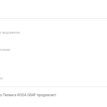
ее выражена
мелкие
ы.
 Пилинга ROSA GRAF предлагает: