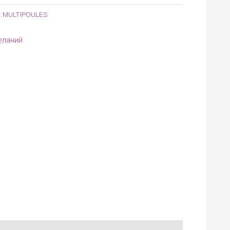
:
MULTIPOULES
еланий