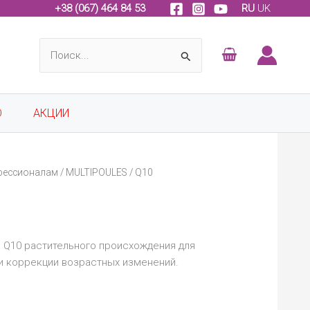
+
38 (067) 464 84 53
RU
UK
Поиск:
О
АКЦИИ
фессионалам
/
MULTIPOULES
/ Q10
 Q10 растительного происхождения для
и коррекции возрастных изменений.