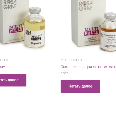
OULES
MULTIPOULES
ция
Омолаживающая сыворотка в
глаз
тать далее
Читать далее