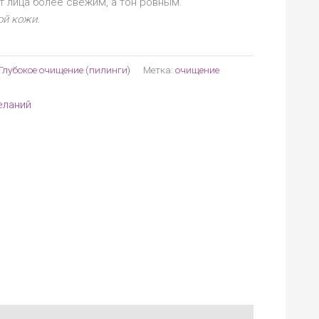
т лица более свежим, а тон ровным.
ой кожи.
Глубокое очищение (пилинги)
Метка:
очищение
еланий