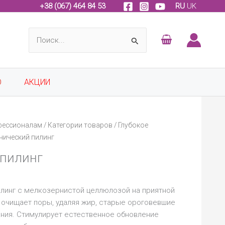
+
38 (067) 464 84 53
RU
UK
Поиск:
О
АКЦИИ
фессионалам
/
Категории товаров
/
Глубокое
нический пилинг
 пилинг
линг с мелкозернистой целлюлозой на приятной
о очищает поры, удаляя жир, старые ороговевшие
ения. Стимулирует естественное обновление