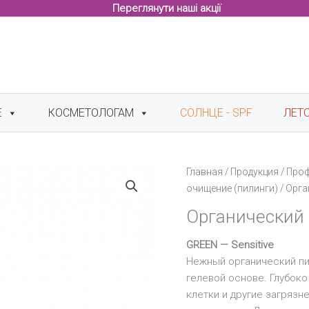
Переглянути наші акції
Е
КОСМЕТОЛОГАМ
СОЛНЦЕ - SPF
ЛЕТ
Главная
/
Продукция
/
Про
очищение (пилинги)
/ Орга
Органический
GREEN — Sensitive
Нежный органический пи
гелевой основе. Глубок
клетки и другие загрязн