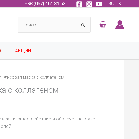
+
38 (067) 464 84 53
RU
UK
Поиск:
О
АКЦИИ
/ Флисовая маска с коллагеном
а с коллагеном
увлажняющее действие и образует на коже
 слой.