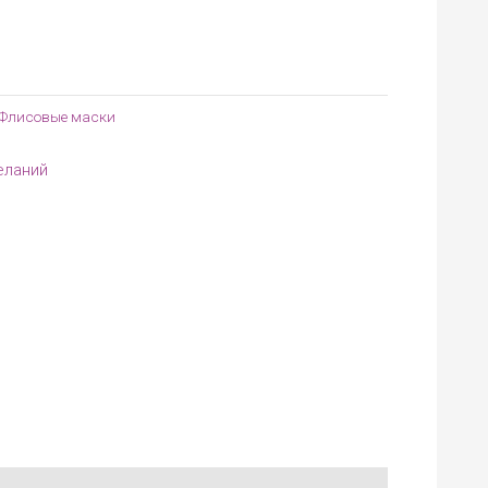
Флисовые маски
еланий