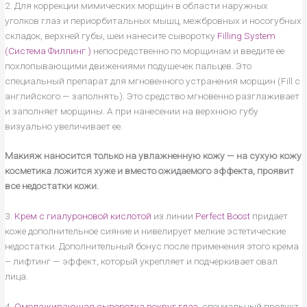
2. Для коррекции мимических морщин в области наружных
уголков глаз и периорбитальных мышц, межбровных и носогубных
складок, верхней губы, шеи нанесите сыворотку
Filling System
(Система Филлинг )
непосредственно по морщинам и введите ее
похлопывающими движениями подушечек пальцев. Это
специальный препарат для мгновенного устранения морщин (Fill с
английского — заполнять). Это средство мгновенно разглаживает
и заполняет морщины. А при нанесении на верхнюю губу
визуально увеличивает ее.
Макияж наносится только на увлажненную кожу — на сухую кожу
косметика ложится хуже и вместо ожидаемого эффекта, проявит
все недостатки кожи.
3.
Крем с гиалуроновой кислотой
из линии
Perfect Boost
придает
коже дополнительное сияние и нивелирует мелкие эстетические
недостатки. Дополнительный бонус после применения этого крема
– лифтинг — эффект, который укрепляет и подчеркивает овал
лица.
4.
Омолаживающая сыворотка вокруг глаз
, специальный продукт