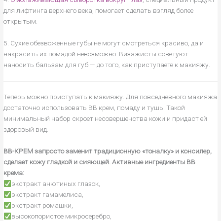
для лифтинга верхнего века, помогает сделать взгляд более
открытым.
5. Сухие обезвоженные губы не могут смотреться красиво, да и
накрасить их помадой невозможно. Визажисты советуют
наносить бальзам для губ — до того, как приступаете к макияжу.
Теперь можно приступать к макияжу. Для повседневного макияжа
достаточно использовать ВВ крем, помаду и тушь. Такой
минимальный набор скроет несовершенства кожи и придаст ей
здоровый вид.
ВВ-КРЕМ запросто заменит традиционную «тоналку» и консилер,
сделает кожу гладкой и сияющей. Активные ингредиенты ВВ
крема:
экстракт анютиных глазок,
экстракт гамамелиса,
экстракт ромашки,
высокопористое микросеребро,