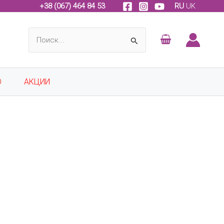
+
38 (067) 464 84 53
RU
UK
Поиск:
О
АКЦИИ