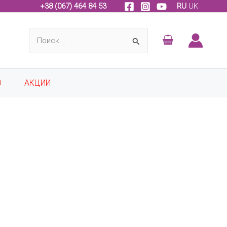
+
38 (067) 464 84 53
RU
UK
Поиск:
О
АКЦИИ