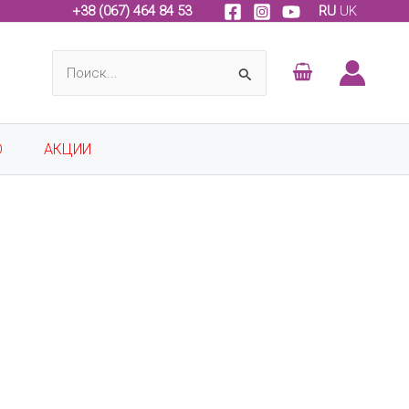
+
38 (067) 464 84 53
RU
UK
Поиск:
О
АКЦИИ