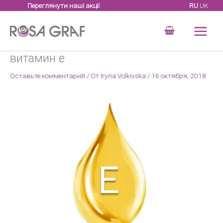
Перейти
Переглянути наші акції
RU
UK
к
содержимому
витамин е
Оставьте комментарий
/ От
Iryna Volkivska
/
16 октября, 2018