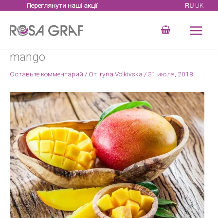
Перейти
Переглянути наші акції
RU
UK
к
содержимому
mango
Оставьте комментарий
/ От
Iryna Volkivska
/
31 июля, 2018