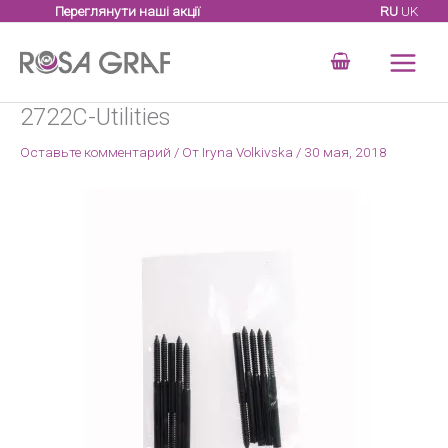
Перейти
Переглянути наші акції
RU
UK
к
содержимому
2722C-Utilities
Оставьте комментарий
/ От
Iryna Volkivska
/
30 мая, 2018