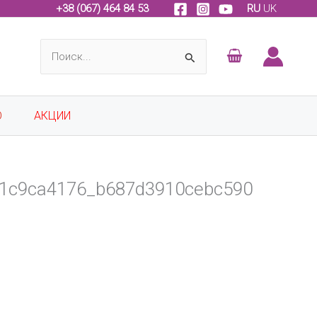
+
38 (067) 464 84 53
RU
UK
Поиск:
О
АКЦИИ
81c9ca4176_b687d3910cebc590