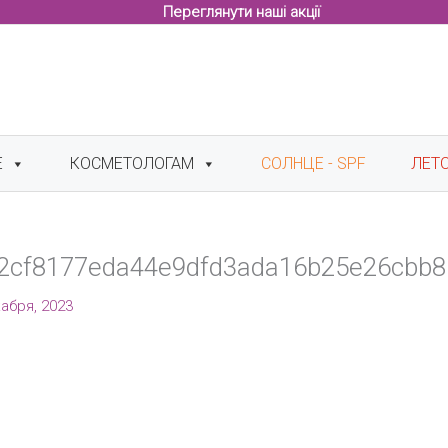
Переглянути наші акції
Е
КОСМЕТОЛОГАМ
СОЛНЦЕ - SPF
ЛЕТ
22cf8177eda44e9dfd3ada16b25e26cbb
абря, 2023