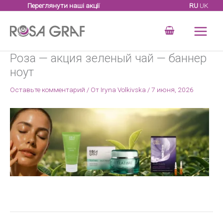
Перейти
Переглянути наші акції
RU
UK
к
содержимому
Роза — акция зеленый чай — баннер
ноут
Оставьте комментарий
/ От
Iryna Volkivska
/
7 июня, 2026