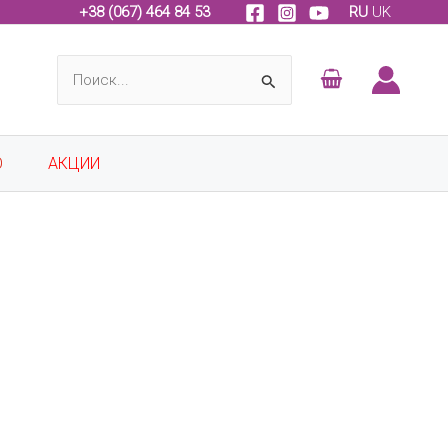
+
38 (067) 464 84 53
RU
UK
Поиск:
О
АКЦИИ