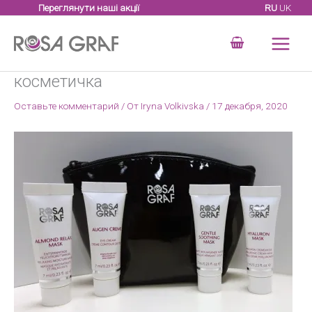
Перейти
Переглянути наші акції
RU
UK
к
содержимому
косметичка
Оставьте комментарий
/ От
Iryna Volkivska
/
17 декабря, 2020