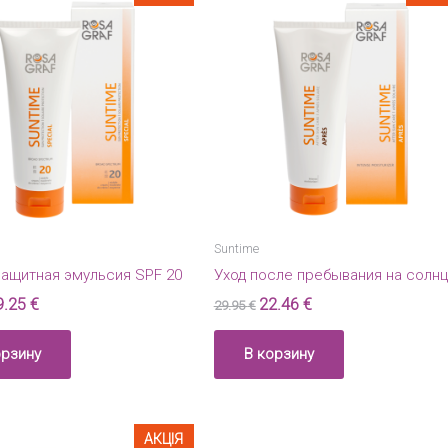
Suntime
ащитная эмульсия SPF 20
Уход после пребывания на солн
9.25
€
22.46
€
29.95
€
орзину
В корзину
АКЦІЯ