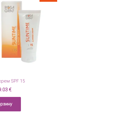
крем SPF 15
9.03
€
орзину