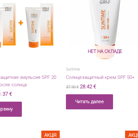
НЕТ НА СКЛАДЕ
Suntime
ащитная эмульсия SPF 20
Солнцезащитный крем SPF 50+
после солнца
28.42
€
37.90
€
ервоначальная
Текущая
1.37
€
на
цена:
Читать далее
оставляла
41.37 €.
.95 €.
орзину
АКЦІЯ
АКЦ