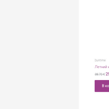
Suntime
Летний 
2
38.70
€
В к