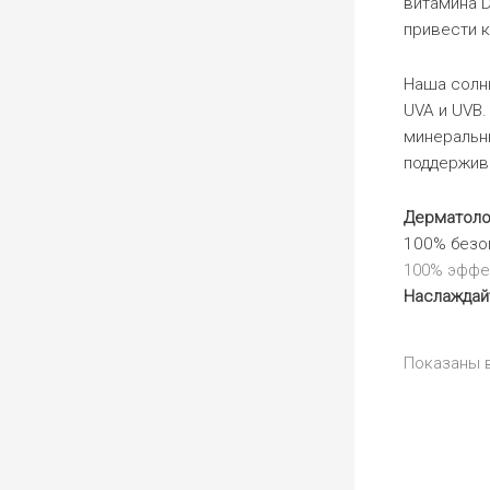
витамина D
привести 
Наша солнц
UVA и UVB
минеральн
поддержива
Дерматоло
100% безо
100% эффе
Наслаждай
Показаны в