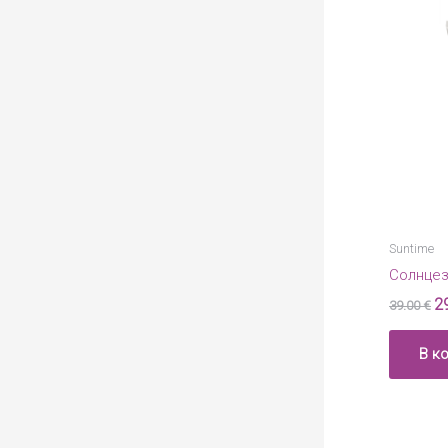
Suntime
Солнцез
2
39.00
€
В к