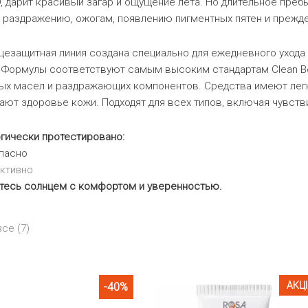
, дарит красивый загар и ощущение лета. Но длительное пре
к раздражению, ожогам, появлению пигментных пятен и преж
езащитная линия создана специально для ежедневного ухода
. Формулы соответствуют самым высоким стандартам Clean Be
ых масел и раздражающих компонентов. Средства имеют легку
ют здоровье кожи. Подходят для всех типов, включая чувств
гически протестировано:
пасно
ктивно
тесь солнцем с комфортом и уверенностью.
Сортировка:
се (7)
самые
недавние
АКЦ
-40%