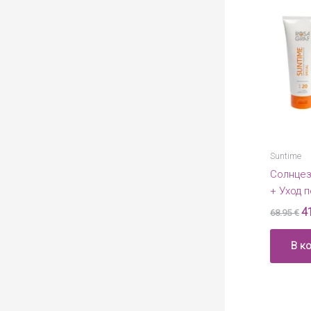
Suntime
Солнцез
+ Уход 
П
4
68.95
€
це
с
68
В к