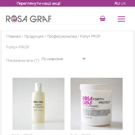
Перейти
Переглянути наші акції
RU
UK
к
содержимому
Главная
/
Продукция
/
Профессионалам
/ Forty+ PROF
Forty+ PROF
Сортировка:
Показаны все (7)
самые
недавние