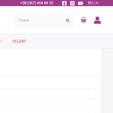
+
38 (067) 464 84 53
RU
UK
Поиск:
О
АКЦИИ