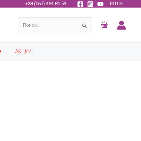
+
38 (067) 464 84 53
RU
UK
Поиск:
О
АКЦИИ