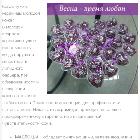
Когда нужны
керамиды молодой
коже?
В молодом
возрасте
керамиды нужно
использовать
когда нарушена
целостность
липидного
барьера, при
обезвоженности и
шелушении
кожного покрова
любого генеза. Также после инсоляции, для профилактики
фотостарения. Недостаток керамидов приводит не только к
преждевременному старению, но и к повышенной
чувствительности кожи.
МАСЛО ШИ
— обладает смягчающими, увлажняющими и