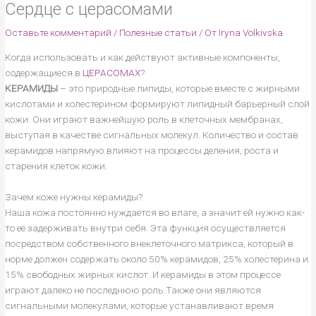
Сердце с церасомами
Оставьте комментарий
/
Полезные статьи
/ От
Iryna Volkivska
Когда использовать и как действуют активные компоненты,
содержащиеся в
ЦЕРАСОМАХ
?
КЕРАМИДЫ
– это природные липиды, которые вместе с жирными
кислотами и холестерином формируют липидный барьерный слой
кожи. Они играют важнейшую роль в клеточных мембранах,
выступая в качестве сигнальных молекул. Количество и состав
керамидов напрямую влияют на процессы деления, роста и
старения клеток кожи.
Зачем коже нужны керамиды?
Наша кожа постоянно нуждается во влаге, а значит ей нужно как-
то её задерживать внутри себя. Эта функция осуществляется
посредством собственного внеклеточного матрикса, который в
норме должен содержать около 50% керамидов, 25% холестерина и
15% свободных жирных кислот. И керамиды в этом процессе
играют далеко не последнюю роль.Также они являются
сигнальными молекулами, которые устанавливают время