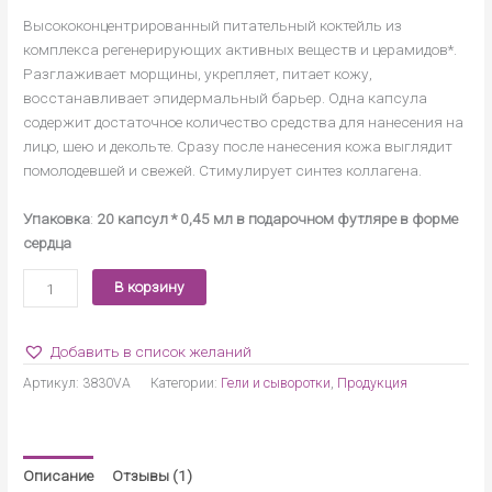
Высококонцентрированный питательный коктейль из
комплекса регенерирующих активных веществ и церамидов*.
Разглаживает морщины, укрепляет, питает кожу,
восстанавливает эпидермальный барьер. Одна капсула
содержит достаточное количество средства для нанесения на
лицо, шею и декольте. Сразу после нанесения кожа выглядит
помолодевшей и свежей. Стимулирует синтез коллагена.
Упаковка
:
20 капсул * 0,45 мл в подарочном футляре в форме
сердца
Количество
В корзину
товара
Сыворотка
Добавить в список желаний
для
интенсивной
Артикул:
3830VA
Категории:
Гели и сыворотки
,
Продукция
ревитализации
с
регенерирующими
церасомами
Описание
Отзывы (1)