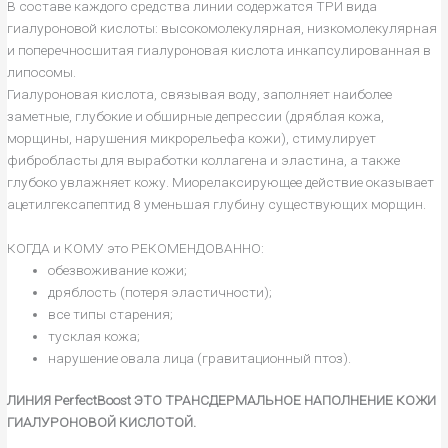
В составе каждого средства линии содержатся ТРИ вида
гиалуроновой кислоты: высокомолекулярная, низкомолекулярная
и поперечносшитая гиалуроновая кислота инкапсулированная в
липосомы.
Гиалуроновая кислота, связывая воду, заполняет наиболее
заметные, глубокие и обширные депрессии (дряблая кожа,
морщины, нарушения микрорельефа кожи), стимулирует
фибробласты для выработки коллагена и эластина, а также
глубоко увлажняет кожу. Миорелаксирующее действие оказывает
ацетилгексапептид 8 уменьшая глубину существующих морщин.
КОГДА и КОМУ это РЕКОМЕНДОВАННО:
обезвоживание кожи;
дряблость (потеря эластичности);
все типы старения;
тусклая кожа;
нарушение овала лица (гравитационный птоз).
ЛИНИЯ
PerfectBoost
ЭТО ТРАНСДЕРМАЛЬНОЕ НАПОЛНЕНИЕ КОЖИ
ГИАЛУРОНОВОЙ КИСЛОТОЙ.