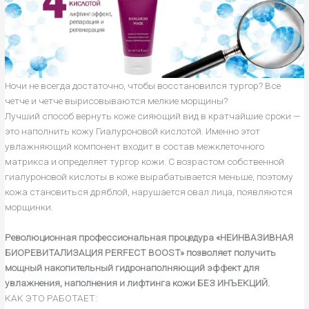
Ночи не всегда достаточно, чтобы восстановился тургор
?
Все
четче и четче вырисовываются мелкие морщины
?
Лучший способ вернуть коже сияющий вид в кратчайшие сроки —
это наполнить кожу Гиалуроновой кислотой. Именно этот
увлажняющий компонент входит в состав межклеточного
матрикса и определяет тургор кожи. С возрастом собственной
гиалуроновой кислоты в коже вырабатывается меньше, поэтому
кожа становиться дряблой, нарушается овал лица, появляются
морщинки.
Революционная профессиональная процедура «НЕИНВАЗИВНАЯ
БИОРЕВИТАЛИЗАЦИЯ PERFECT BOOST» позволяет получить
мощный накопительный гидронаполняющий эффект для
увлажнения, наполнения и лифтинга кожи БЕЗ ИНЪЕКЦИЙ.
КАК ЭТО РАБОТАЕТ: