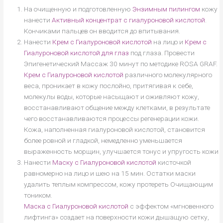
На очищенную и подготовленную
Энзимным пилингом
кожу
нанести
Активный концентрат c гиалуроновой кислотой
.
Кончиками пальцев он вводится до впитывания.
Нанести
Крем с Гиалуроновой кислотой
на лицо и
Крем с
Гиалуроновой кислотой для глаз
под глаза. Провести
Эпигенетический Массаж 30 минут по методике ROSA GRAF.
Крем с Гиалуроновой кислотой
различного молекулярного
веса, проникает в кожу послойно, притягивая к себе,
молекулы воды, которые насыщают и оживляют кожу,
восстанавливают общение между клетками, в результате
чего восстанавливаются процессы регенерации кожи.
Кожа, наполненная гиалуроновой кислотой, становится
более ровной и гладкой, немедленно уменьшается
выраженность морщин, улучшается тонус и упругость кожи
Нанести
Маску с Гиалуроновой кислотой
кисточкой
равномерно на лицо и шею на 15 мин. Остатки маски
удалить теплым компрессом, кожу протереть Очищающим
тоником.
Маска с Гиалуроновой кислотой
с эффектом «мгновенного
лифтинга» создает на поверхности кожи дышащую сетку,