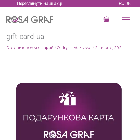
Перейти
Переглянути наші акції
RU
UK
к
содержимому
gift-card-ua
Оставьте комментарий
/ От
Iryna Volkivska
/
24 июня, 2024