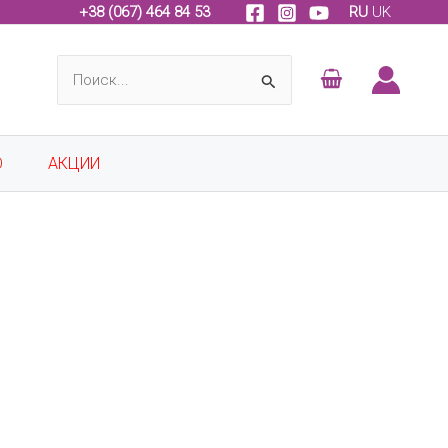
+
38 (067) 464 84 53
RU
UK
Поиск:
О
АКЦИИ