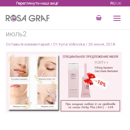
Перейти
Переглянути наші акції
RU
UK
к
содержимому
июль2
Оставьте комментарий
/ От
Iryna Volkivska
/
30 июня, 2018