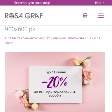
Перейти
Переглянути наші акції
RU
UK
к
содержимому
900×600 px
Оставьте комментарий
/ От
Катерина Платонова
/
13 июля,
2022