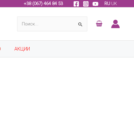
+
38 (067) 464 84 53
RU
UK
Поиск:
О
АКЦИИ