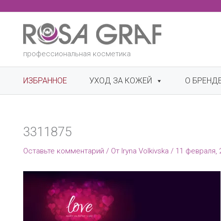
Перейти
к
содержимому
профессиональная косметика
ИЗБРАННОЕ
УХОД ЗА КОЖЕЙ
О БРЕНД
3311875
Оставьте комментарий
/ От
Iryna Volkivska
/
11 февраля, 