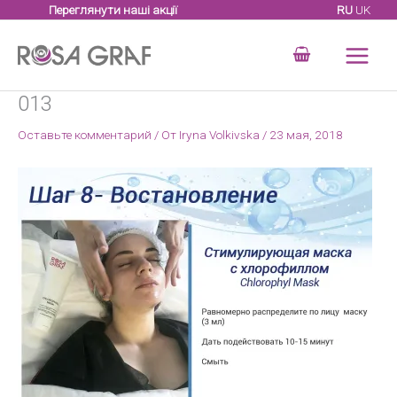
Перейти
Переглянути наші акції
RU
UK
к
содержимому
013
Оставьте комментарий
/ От
Iryna Volkivska
/
23 мая, 2018