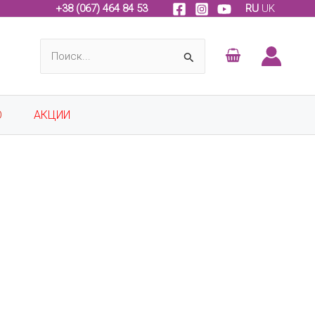
+
38 (067) 464 84 53
RU
UK
Поиск:
О
АКЦИИ