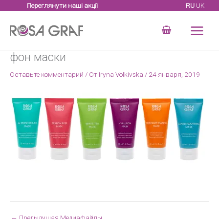
Перейти
Переглянути наші акції
RU
UK
к
содержимому
фон маски
Оставьте комментарий
/ От
Iryna Volkivska
/
24 января, 2019
←
Предыдущая Медиафайлы