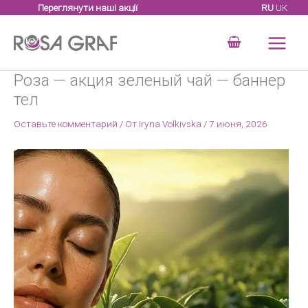
Перейти
Переглянути наші акції
RU
UK
к
содержимому
Роза — акция зеленый чай — баннер
тел
Оставьте комментарий
/ От
Iryna Volkivska
/
7 июня, 2026