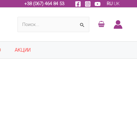
+
38 (067) 464 84 53
RU
UK
Поиск:
О
АКЦИИ